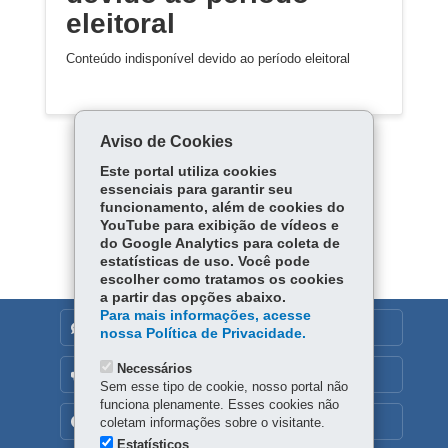
eleitoral
Conteúdo indisponível devido ao período eleitoral
Aviso de Cookies
Este portal utiliza cookies
essenciais para garantir seu
funcionamento, além de cookies do
Carregar mais
YouTube para exibição de vídeos e
do Google Analytics para coleta de
estatísticas de uso. Você pode
escolher como tratamos os cookies
a partir das opções abaixo.
Para mais informações, acesse
DENUNCIE CORRUPÇÃO
nossa Política de Privacidade.
Necessários
OUVIDORIA
Sem esse tipo de cookie, nosso portal não
funciona plenamente. Esses cookies não
TRANSPARÊNCIA INSTITUCIONAL
coletam informações sobre o visitante.
Estatísticos