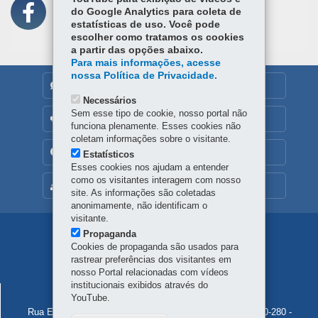
DISPENSA Nº 016/2026
do Google Analytics para coleta de
estatísticas de uso. Você pode
DISPENSA Nº 015/2026
escolher como tratamos os cookies
a partir das opções abaixo.
DISPENSA Nº 014/2026
Para mais informações, acesse
nossa Política de Privacidade.
DISPENSA Nº 013/2026
DENUNCIE CORRUPÇÃO
Necessários
DISPENSA Nº 012/2026
Sem esse tipo de cookie, nosso portal não
OUVIDORIA
funciona plenamente. Esses cookies não
DISPENSA Nº 011/2026
coletam informações sobre o visitante.
TRANSPARÊNCIA INSTITUCIONAL
Estatísticos
CONCORRÊNCIA ELETRÔNICA Nº 001/2026-FDU
Esses cookies nos ajudam a entender
como os visitantes interagem com nosso
MAPA DO SITE
DISPENSA Nº 010/2026
site. As informações são coletadas
anonimamente, não identificam o
DISPENSA Nº 009/2026
visitante.
Navegação
Propaganda
DISPENSA Nº 008/2026
Cookies de propaganda são usados para
principal
rastrear preferências dos visitantes em
DISPENSA Nº 007/2026
nosso Portal relacionadas com vídeos
institucionais exibidos através do
PARANACIDADE
PREGÃO ELETRÔNICO Nº 001/2026
YouTube.
Rua Eurípedes Garcez do Nascimento, 1195 - Ahú
-
80540-280
-